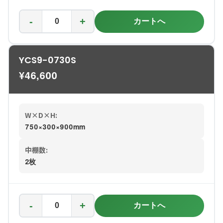
-
+
カートへ
YCS9-0730S
¥
46,600
W×D×H:
750×300×900mm
中棚数:
2枚
-
+
カートへ