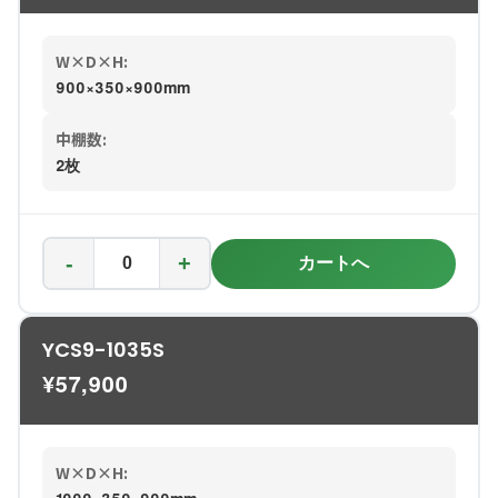
W×D×H:
900×350×900mm
中棚数:
2枚
-
+
カートへ
YCS9-1035S
¥
57,900
W×D×H: