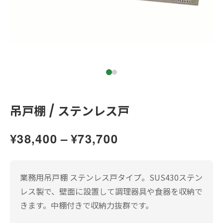
日本語
ENGLISH
吊戸棚 / ステンレス戸
価
¥
38,400
–
¥
73,700
格
帯:
業務用吊戸棚 ステンレス戸タイプ。SUS430ステン
レス製で、壁面に設置して調理器具や食器を収納で
¥38,400
きます。中棚付きで収納力抜群です。
–