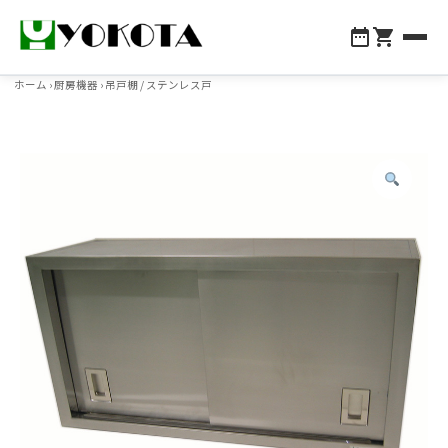
ホーム
›
厨房機器
› 吊戸棚 / ステンレス戸
ヨコタの強み
製品情報
会社案内
業者様へ
お問い合わせ
048-855-1147