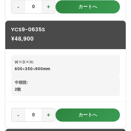
-
+
カートへ
YCS9-0635S
¥
48,900
W×D×H:
600×350×900mm
中棚数:
2枚
-
+
カートへ