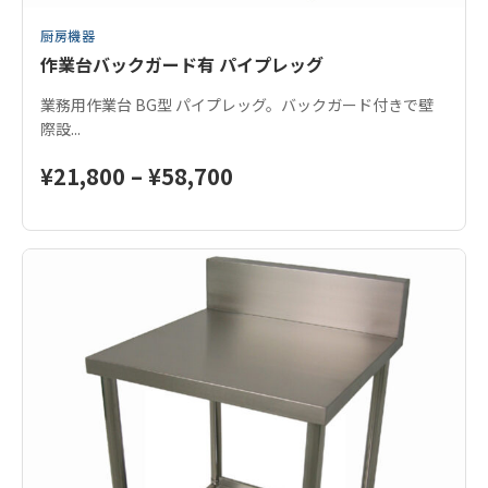
ま
厨房機器
す。
作業台バックガード有 パイプレッグ
オ
プ
業務用作業台 BG型 パイプレッグ。バックガード付きで壁
シ
際設...
ョ
ン
価
¥
21,800
–
¥
58,700
は
格
商
こ
品
帯:
の
ペ
商
¥21,800
ー
品
ジ
–
に
か
は
¥58,700
ら
複
選
数
択
の
で
バ
き
リ