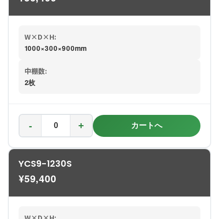
W×D×H:
1000×300×900mm
中棚数:
2枚
-
+
カートへ
YCS9-1230S
¥
59,400
W×D×H: