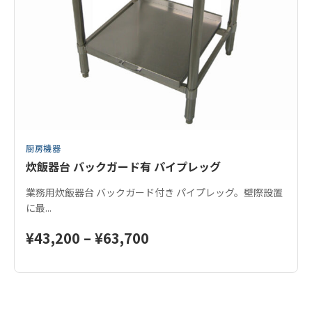
ま
エ
す
ー
シ
ョ
ン
が
あ
り
ま
厨房機器
す。
炊飯器台 バックガード有 パイプレッグ
オ
プ
業務用炊飯器台 バックガード付き パイプレッグ。壁際設置
シ
に最...
ョ
ン
価
¥
43,200
–
¥
63,700
は
格
商
こ
品
帯:
の
ペ
商
¥43,200
ー