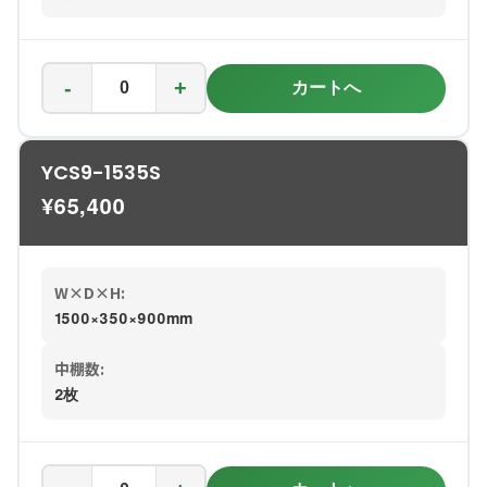
-
+
カートへ
YCS9-1535S
¥
65,400
W×D×H:
1500×350×900mm
中棚数:
2枚