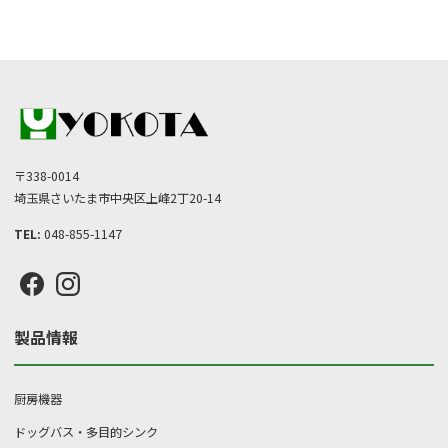
品
ジ
–
に
か
は
¥63,700
ら
複
選
数
択
の
で
バ
き
リ
〒338-0014
ま
エ
埼玉県さいたま市中央区上峰2丁20-14
す
ー
TEL:
048-855-1147
シ
ョ
ン
が
あ
製品情報
り
ま
す。
厨房機器
オ
ドッグバス・多目的シンク
プ