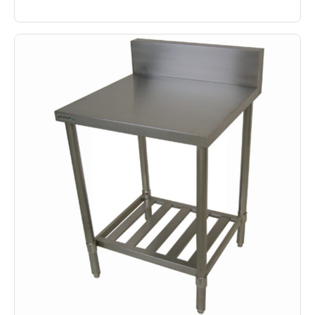
格
こ
帯:
の
商
¥20,100
品
–
に
は
¥38,200
複
数
の
バ
リ
エ
ー
シ
ョ
ン
が
あ
り