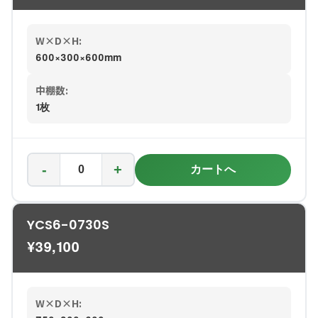
W×D×H:
600×300×600mm
中棚数:
1枚
-
+
カートへ
YCS6-0730S
¥
39,100
W×D×H: