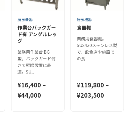
厨房機器
厨房機器
作業台バックガー
食器棚
ド有 アングルレッ
業務用食器棚。
グ
SUS430ステンレス製
業務用作業台 BG
で、飲食店や施設で
型。バックガード付
の食...
きで壁際設置に最
適。SU...
¥
16,400
–
¥
119,800
–
価
価
¥
44,000
¥
203,500
格
格
こ
こ
帯:
帯:
の
の
00
¥16,400
¥119,800
商
商
品
品