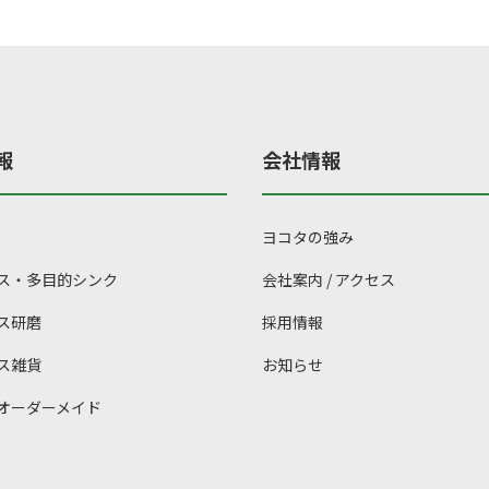
–
–
に
に
00
¥44,000
¥203,500
は
は
複
複
数
数
の
の
報
会社情報
バ
バ
リ
リ
エ
エ
ヨコタの強み
ー
ー
ス・多目的シンク
会社案内 / アクセス
シ
シ
ョ
ョ
ス研磨
採用情報
ン
ン
ス雑貨
お知らせ
が
が
あ
あ
オーダーメイド
り
り
ま
ま