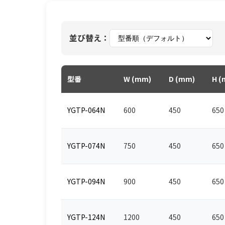
並び替え：
型番
W (mm)
D (mm)
H (
YGTP-064N
600
450
650
YGTP-074N
750
450
650
YGTP-094N
900
450
650
YGTP-124N
1200
450
650