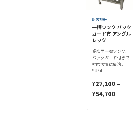
厨房機器
一槽シンク バック
ガード有 アングル
レッグ
業務用一槽シンク。
バックガード付きで
壁際設置に最適。
SUS4...
¥
27,100
–
価
¥
54,700
格
こ
帯:
の
¥27,1
商
品