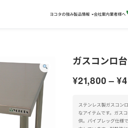
ヨコタの強み
製品情報
会社案内
業者様へ
ガスコンロ台
¥
21,800
–
¥
4
ステンレス製ガスコン
なアイテムです。ガス
供。パイプレッグ仕様