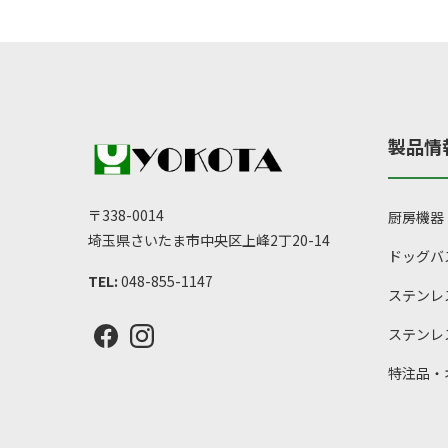
–
に
¥54,7
は
複
数
の
製品情
バ
リ
エ
〒338-0014
厨房機器
ー
埼玉県さいたま市中央区上峰2丁20-14
ドッグバ
シ
TEL:
048-855-1147
ョ
ステンレ
ン
ステンレ
が
あ
特注品・
り
ま